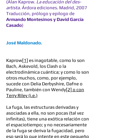
(Alan Kaprow.
La educación del des-
artista.
Árdora ediciones. Madrid, 2007
Traducción, prólogo y epilogo de
Armando Montesinos y David García
Casado
)
José Maldonado.
Kaprow
[1]
es inagotable, como lo son
Bach, Askevold, los Clash o la
electrodinámica cuántica; y como lo son
otros muchos, como, por ejemplo,
sucede con Delia Derbyshire, Dafne o
Pauline, también con Wendy
[2] o con
Terry Riley (i.e.)
La fuga, las estructuras derivadas y
asociadas a ella, no son pocas (tal vez
infinitas), tiene una exótica relación con
el espaciotiempo; y no necesariamente
de la fuga se deriva la fugacidad, pero
eso será lo que intente en este pequeño