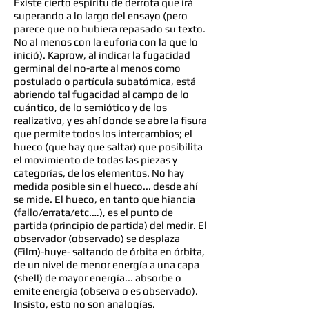
Existe cierto espíritu de derrota que irá
superando a lo largo del ensayo (pero
parece que no hubiera repasado su texto.
No al menos con la euforia con la que lo
inició). Kaprow, al indicar la fugacidad
germinal del no-arte al menos como
postulado o partícula subatómica, está
abriendo tal fugacidad al campo de lo
cuántico, de lo semiótico y de los
realizativo, y es ahí donde se abre la fisura
que permite todos los intercambios; el
hueco (que hay que saltar) que posibilita
el movimiento de todas las piezas y
categorías, de los elementos. No hay
medida posible sin el hueco... desde ahí
se mide. El hueco, en tanto que hiancia
(fallo/errata/etc.…), es el punto de
partida (principio de partida) del medir. El
observador (observado) se desplaza
(Film)-huye- saltando de órbita en órbita,
de un nivel de menor energía a una capa
(shell) de mayor energía... absorbe o
emite energía (observa o es observado).
Insisto, esto no son analogías.