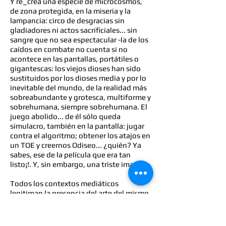
Y re_crea una especie de microcosmos,
de zona protegida, en la miseria y la
lampancia: circo de desgracias sin
gladiadores ni actos sacrificiales... sin
sangre que no sea espectacular -la de los
caídos en combate no cuenta si no
acontece en las pantallas, portátiles o
gigantescas: los viejos dioses han sido
sustituidos por los dioses media y por lo
inevitable del mundo, de la realidad más
sobreabundante y grotesca, multiforme y
sobrehumana, siempre sobrehumana. El
juego abolido... de él sólo queda
simulacro, también en la pantalla: jugar
contra el algoritmo; obtener los atajos en
un TOE y creernos Odiseo... ¿quién? Ya
sabes, ese de la película que era tan
listo¡!. Y, sin embargo, una triste imagen.
Todos los contextos mediáticos
legitiman la presencia del arte del mismo
modo que las universidades conceden
titulaciones
[18]
.