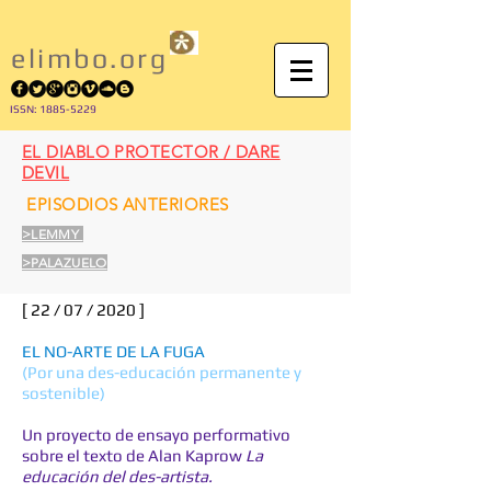
elimbo.org
I
SSN: 1885-5229
EL DIABLO PROTECTOR / DARE
DEVIL
EPISODIOS ANTERIORES
>LEMMY
>PALAZUELO
[ 22 / 07 / 2020 ]
EL NO-ARTE DE LA FUGA
(Por una des-educación permanente y
sostenible)
Un proyecto de ensayo performativo
sobre el texto de Alan Kaprow
La
educación del des-artista.