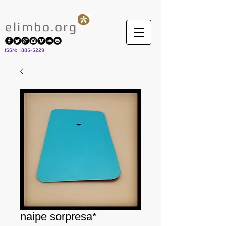
elimbo.org
I
SSN: 1885-5229
naipe sorpresa*